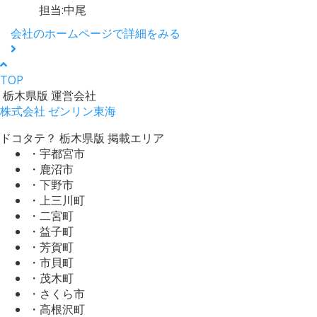
担当:中尾
会社のホームページで詳細をみる
TOP
栃木県版 運営会社
株式会社 ゼンリン東海
ドコタテ？ 栃木県版 掲載エリア
・宇都宮市
・鹿沼市
・下野市
・上三川町
・二宮町
・益子町
・芳賀町
・市貝町
・茂木町
・さくら市
・高根沢町