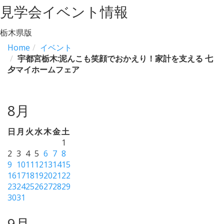
見学会イベント情報
栃木県版
Home
イベント
宇都宮栃木:泥んこも笑顔でおかえり！家計を支える 七
夕マイホームフェア
8月
日
月
火
水
木
金
土
1
2
3
4
5
6
7
8
9
10
11
12
13
14
15
16
17
18
19
20
21
22
23
24
25
26
27
28
29
30
31
9月