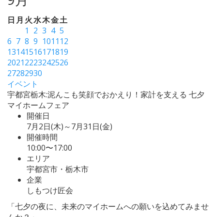
日
月
火
水
木
金
土
1
2
3
4
5
6
7
8
9
10
11
12
13
14
15
16
17
18
19
20
21
22
23
24
25
26
27
28
29
30
イベント
宇都宮栃木:泥んこも笑顔でおかえり！家計を支える 七夕
マイホームフェア
開催日
7月2日(木)～7月31日(金)
開催時間
10:00〜17:00
エリア
宇都宮市・栃木市
企業
しもつけ匠会
「七夕の夜に、未来のマイホームへの願いを込めてみませ
んか？」