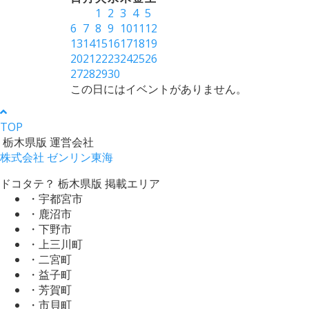
1
2
3
4
5
6
7
8
9
10
11
12
13
14
15
16
17
18
19
20
21
22
23
24
25
26
27
28
29
30
この日にはイベントがありません。
TOP
栃木県版 運営会社
株式会社 ゼンリン東海
ドコタテ？ 栃木県版 掲載エリア
・宇都宮市
・鹿沼市
・下野市
・上三川町
・二宮町
・益子町
・芳賀町
・市貝町