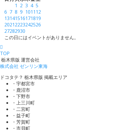
1
2
3
4
5
6
7
8
9
10
11
12
13
14
15
16
17
18
19
20
21
22
23
24
25
26
27
28
29
30
この日にはイベントがありません。
TOP
栃木県版 運営会社
株式会社 ゼンリン東海
ドコタテ？ 栃木県版 掲載エリア
・宇都宮市
・鹿沼市
・下野市
・上三川町
・二宮町
・益子町
・芳賀町
・市貝町