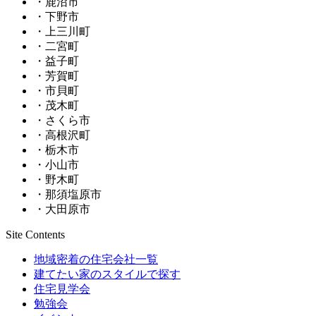
・鹿沼市
・下野市
・上三川町
・二宮町
・益子町
・芳賀町
・市貝町
・茂木町
・さくら市
・高根沢町
・栃木市
・小山市
・野木町
・那須塩原市
・大田原市
Site Contents
地域密着の住宅会社一覧
建てたい家のスタイルで探す
住宅見学会
勉強会