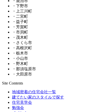
・鹿沼市
・下野市
・上三川町
・二宮町
・益子町
・芳賀町
・市貝町
・茂木町
・さくら市
・高根沢町
・栃木市
・小山市
・野木町
・那須塩原市
・大田原市
Site Contents
地域密着の住宅会社一覧
建てたい家のスタイルで探す
住宅見学会
勉強会